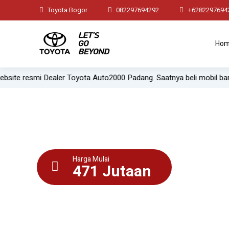
Toyota Bogor
082297694292
+6282297694
Ho
ler Toyota Auto2000 Padang. Saatnya beli mobil baru dengan promo
Harga Mulai
471 Jutaan