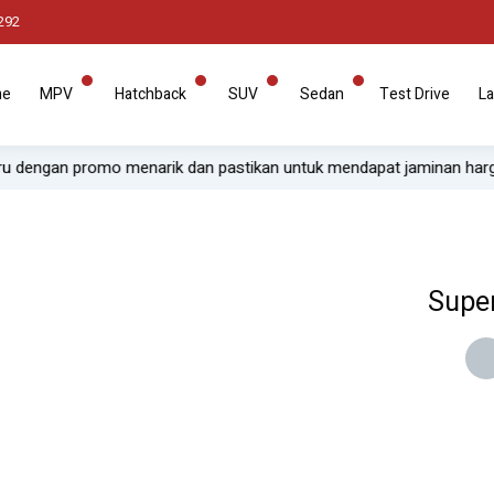
292
me
MPV
Hatchback
SUV
Sedan
Test Drive
La
 menarik dan pastikan untuk mendapat jaminan harga paling murah s
Super