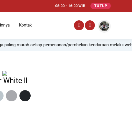
08:00 - 16:00 WIB
TUTUP
innya
Kontak
etiap pemesanan/pembelian kendaraan melalui website.
Offic
 White II