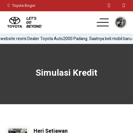
Toyota Bogor
 resmi Dealer Toyota Auto2000 Padang. Saatnya beli mobil baru dengan 
Home
MPV
Simulasi Kredit
Hatchback
SUV
Sedan
Test Drive
Heri Setiawan
Lainnya