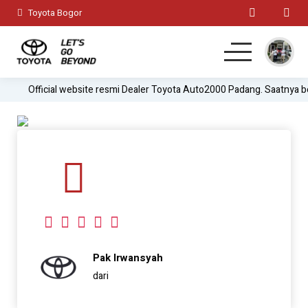
Toyota Bogor
Official website resmi Dealer Toyota Auto2000 Padang. Saatnya 
Home
MPV
Hatchback
SUV
Sedan
Pak Irwansyah
Test Drive
dari
Lainnya