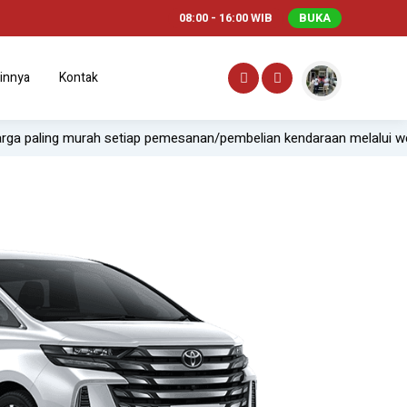
08:00 - 16:00 WIB
BUKA
innya
Kontak
h setiap pemesanan/pembelian kendaraan melalui website.
Of