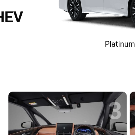
 HEV
Platinum
3
4