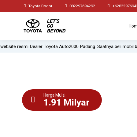
Toyota Bogor
082297694292
+6282297694
Ho
 Dealer Toyota Auto2000 Padang. Saatnya beli mobil baru dengan pr
Harga Mulai
1.91 Milyar