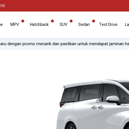
292
me
MPV
Hatchback
SUV
Sedan
Test Drive
La
omo menarik dan pastikan untuk mendapat jaminan harga paling mura