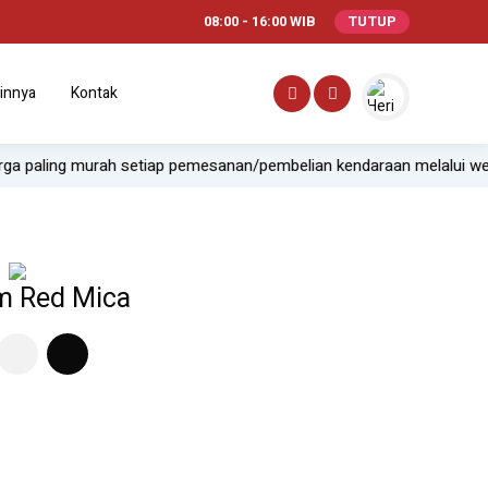
08:00 - 16:00 WIB
TUTUP
innya
Kontak
ah setiap pemesanan/pembelian kendaraan melalui website.
Of
m Red Mica