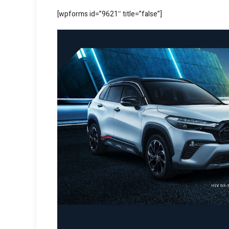
[wpforms id=”9621″ title=”false”]