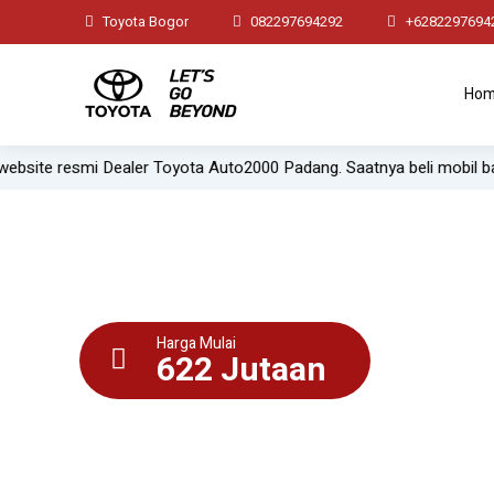
Toyota Bogor
082297694292
+6282297694
Ho
 Dealer Toyota Auto2000 Padang. Saatnya beli mobil baru dengan pr
Harga Mulai
622 Jutaan