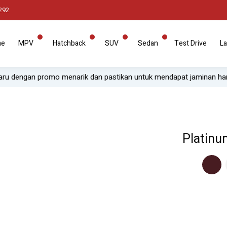
292
me
MPV
Hatchback
SUV
Sedan
Test Drive
La
omo menarik dan pastikan untuk mendapat jaminan harga paling mur
Platinu