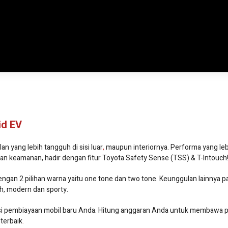
id EV
an yang lebih tangguh di sisi luar
,
maupun interiornya. Performa yang leb
n keamanan, hadir dengan fitur Toyota Safety Sense (TSS) & T-Intouch
r dengan 2 pilihan warna yaitu one tone dan two tone. Keunggulan lainnya 
h, modern dan sporty.
usi pembiayaan mobil baru Anda. Hitung anggaran Anda untuk membawa p
terbaik
.